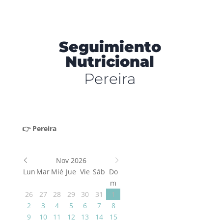
Seguimiento
Nutricional
Pereira
👉 Pereira
Nov 2026
Lun
Mar
Mié
Jue
Vie
Sáb
Do
m
26
27
28
29
30
31
1
2
3
4
5
6
7
8
9
10
11
12
13
14
15